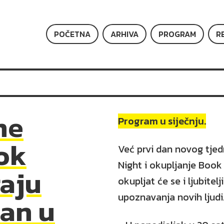
POČETNA
ARHIVA
PROGRAM
R
me
Program u siječnju.
ok
Već prvi dan novog tje
Night i okupljanje Book 
raju
okupljat će se i ljubitel
upoznavanja novih ljudi
dan u