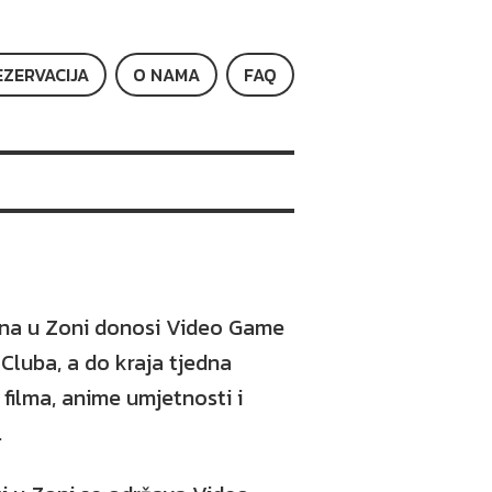
EZERVACIJA
O NAMA
FAQ
dna u Zoni donosi Video Game
Cluba, a do kraja tjedna
ji filma, anime umjetnosti i
.