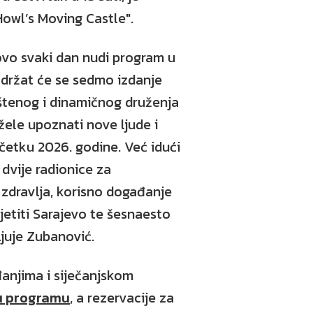
Howl’s Moving Castle".
ovo svaki dan nudi program u
 održat će se sedmo izdanje
štenog i dinamičnog druženja
žele upoznati nove ljude i
očetku 2026. godine. Već idući
 dvije radionice za
zdravlja, korisno događanje
sjetiti Sarajevo te šesnaesto
ljuje Zubanović.
anjima i siječanjskom
u programu
, a rezervacije za