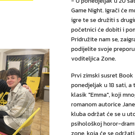
- U ponedjeljak u 20 sa
Game Night. Igrači će mo
igre te se družiti s drug
početnici će dobiti i p
Pridružite nam se, zaigra
podijelite svoje prepor
voditeljica Zone.
Prvi zimski susret Book
ponedjeljak u 18 sati, a
klasik "Emma", koji mno
romanom autorice Jane
kluba održat će se u uto
psihološkoj horor-dram
zone, koja će se održati 