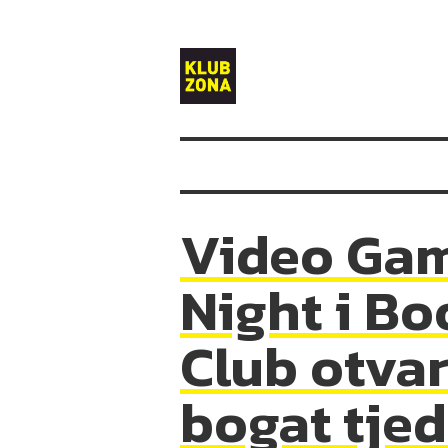
Klub
Zona
Video Ga
Night i Bo
Club otva
bogat tje