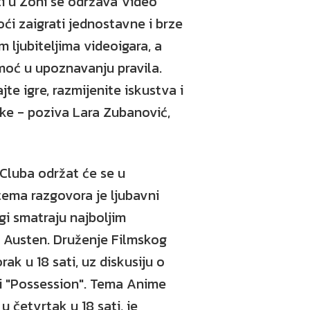
ti u Zoni se održava Video
ći zaigrati jednostavne i brze
im ljubiteljima videoigara, a
omoć u upoznavanju pravila.
jte igre, razmijenite iskustva i
uke - poziva Lara Zubanović,
 Cluba održat će se u
 tema razgovora je ljubavni
gi smatraju najboljim
 Austen. Druženje Filmskog
rak u 18 sati, uz diskusiju o
i "Possession". Tema Anime
u četvrtak u 18 sati, je