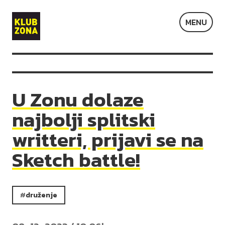
Klub
MENU
Zona
U Zonu dolaze
najbolji splitski
writteri, prijavi se na
Sketch battle!
druženje