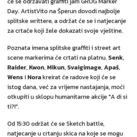
će se održavati graffiti jam GROG Marker
Day. ArtistVito na Šperun dovodi najbolje
splitske writtere, a održat će se i natjecanje
za crtače koji žele dokazati svoje vještine.
Poznata imena splitske graffiti i street art
scene markerima će crtati na platnu.
Senk
,
Raider
,
Kwon
,
Mikun
,
Svaigimage
,
Apaš
,
Wens
i
Nora
kreirat će radove koji će se
istog dana, već za vrijeme nastajanja, moći
otkupiti u sklopu humanitarne akcije "A di si
ti?!".
Od 15:30 održat će se Sketch battle,
natjecanje u crtanju skica na koje se mogu