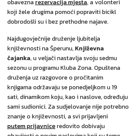
obavezna
rezervacija mjesta
, a volonteri
koji žele drugima pomoći popraviti bicikl
dobrodošli su i bez prethodne najave.
Najdugovječnije druženje ljubitelja
književnosti na Šperunu,
Književna
čajanka
, u veljači nastavlja svoju sedmu
sezonu u programu Kluba Zona. Opuštena
druženja uz razgovore o pročitanim
knjigama održavaju se ponedjeljkom u 19
sati, dinamikom koju, kao i naslove, određuju
sami sudionici. Za sudjelovanje nije potrebno
znanje o književnosti, a svi prijavljeni
putem prijavnice
redovito dobivaju
obavijesti o novim naslovima koji su teme