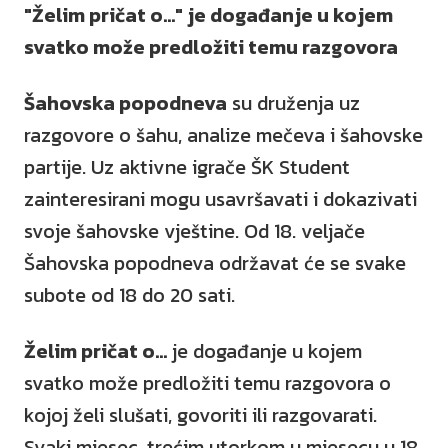
"Želim pričat o..." je događanje u kojem
svatko može predložiti temu razgovora
Šahovska popodneva
su druženja uz
razgovore o šahu, analize mečeva i šahovske
partije. Uz aktivne igrače ŠK Student
zainteresirani mogu usavršavati i dokazivati
svoje šahovske vještine. Od 18. veljače
Šahovska popodneva održavat će se svake
subote od 18 do 20 sati.
Želim pričat o...
je događanje u kojem
svatko može predložiti temu razgovora o
kojoj želi slušati, govoriti ili razgovarati.
Svaki mjesec, trećim utorkom u mjesecu u 18