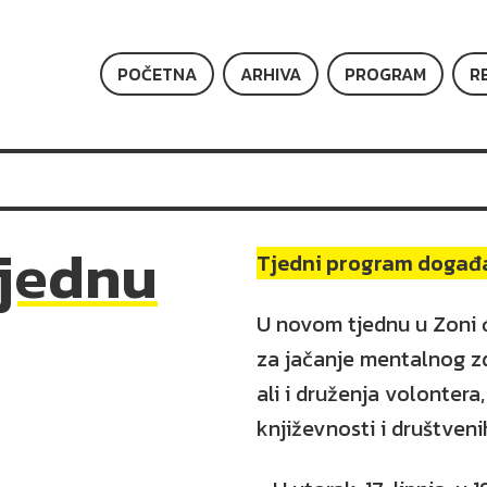
POČETNA
ARHIVA
PROGRAM
R
jednu
Tjedni program događ
U novom tjednu u Zoni ć
za jačanje mentalnog zd
ali i druženja volontera,
književnosti i društvenih