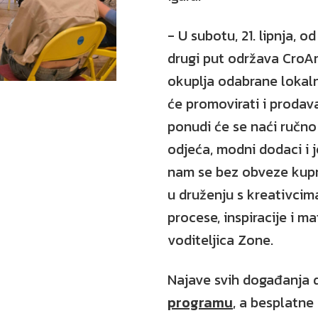
- U subotu, 21. lipnja, od
drugi put održava CroA
okuplja odabrane lokaln
će promovirati i prodav
ponudi će se naći ručno 
odjeća, modni dodaci i 
nam se bez obveze kupn
u druženju s kreativcim
procese, inspiracije i m
voditeljica Zone.
Najave svih događanja d
programu
, a besplatne