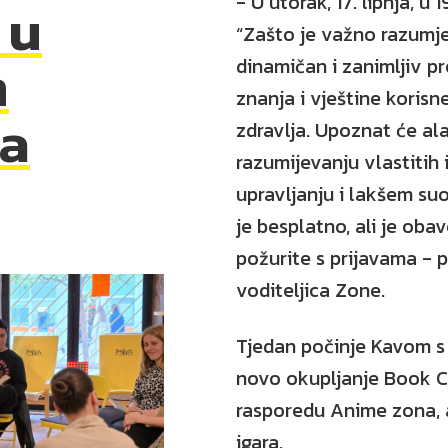
- U utorak, 17. lipnja, u 
 u
“Zašto je važno razumje
m
dinamičan i zanimljiv pr
znanja i vještine koris
ma
zdravlja. Upoznat će al
razumijevanju vlastitih 
upravljanju i lakšem su
je besplatno, ali je oba
požurite s prijavama - 
voditeljica Zone.
Tjedan počinje Kavom s 
novo okupljanje Book Cl
rasporedu Anime zona, 
igara.