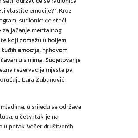
19 sati, održat će se radionica
ti vlastite emocije?”. Kroz
ogram, sudionici će steći
ne za jačanje mentalnog
ate koji pomažu u boljem
i tuđih emocija, njihovom
očavanju s njima. Sudjelovanje
vezna rezervacija mjesta pa
poručuje Lara Zubanović,
mladima, u srijedu se održava
uba, u četvrtak je na
a u petak Večer društvenih