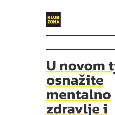
Klub
Zona
U novom t
osnažite
mentalno
zdravlje i