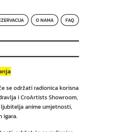
EZERVACIJA
O NAMA
FAQ
anja
e se održati radionica korisna
ravlja i CroArtists Showroom,
 ljubitelja anime umjetnosti,
 igara.