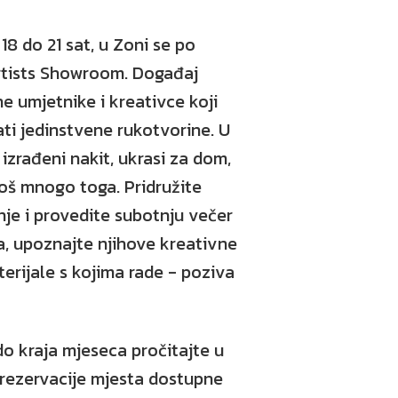
 18 do 21 sat, u Zoni se po
rtists Showroom. Događaj
e umjetnike i kreativce koji
ati jedinstvene rukotvorine. U
izrađeni nakit, ukrasi za dom,
još mnogo toga. Pridružite
je i provedite subotnju večer
a, upoznajte njihove kreativne
aterijale s kojima rade - poziva
o kraja mjeseca pročitajte u
 rezervacije mjesta dostupne