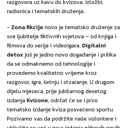
razgovora uz kavu do kvizova, izložbi,
radionica i tematskih druženja.
-
Zona fikcije
novo je tematsko druženje za
sve ljubitelje fiktivnih svjetova – od knjiga i
filmova do serija i videoigara.
Digitalni
detox
još je jedno novo događanje i prilika
da se odmaknemo od tehnologije i
provedemo kvalitetno vrijeme kroz
razgovor, igre, šetnju i stvaranje. U drugom
dijelu mjeseca, prije jubilarnog desetog
izdanja
Kvizone
, održat će se i prvo
tematsko izdanje kviza posvećeno sportu.
Pozivamo vas da podržite naše volontere i
uključite se već u prva izdanja njihovih novih,