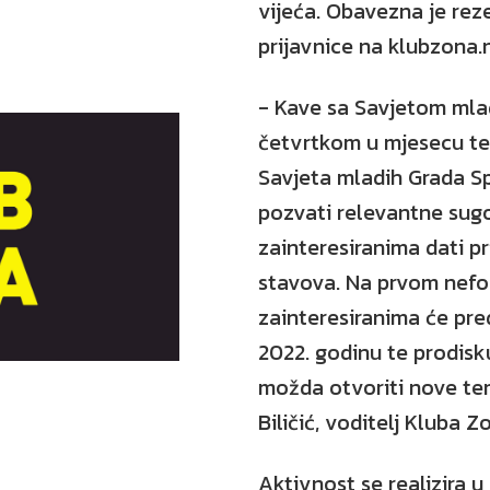
vijeća. Obavezna je rez
prijavnice na klubzona.
- Kave sa Savjetom mla
četvrtkom u mjesecu te
Savjeta mladih Grada Sp
pozvati relevantne sug
zainteresiranima dati pr
stavova. Na prvom nef
zainteresiranima će pre
2022. godinu te prodisk
možda otvoriti nove te
Biličić, voditelj Kluba Z
Aktivnost se realizira u