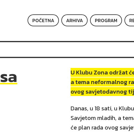
POČETNA
ARHIVA
PROGRAM
R
 sa
U Klubu Zona održat će
a tema neformalnog ra
ovog savjetodavnog tij
Danas, u 18 sati, u Klu
Savjetom mladih, a tem
će plan rada ovog savj