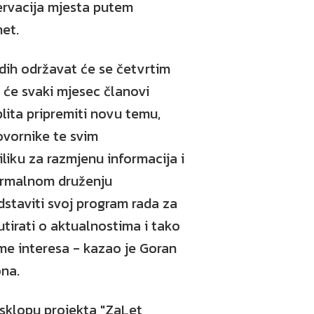
ervacija mjesta putem
net.
dih održavat će se četvrtim
 će svaki mjesec članovi
lita pripremiti novu temu,
ovornike te svim
iliku za razmjenu informacija i
ormalnom druženju
dstaviti svoj program rada za
utirati o aktualnostima i tako
me interesa - kazao je Goran
ona.
 sklopu projekta "ZaLet