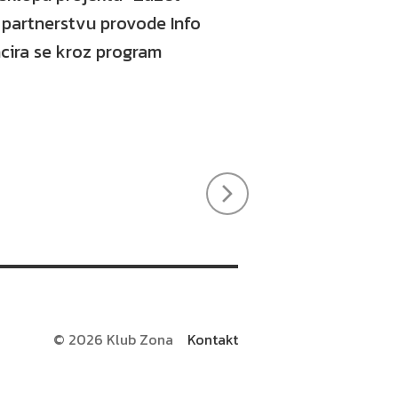
 partnerstvu provode Info
ancira se kroz program
k
tter
O
nama
© 2026 Klub Zona
Kontakt