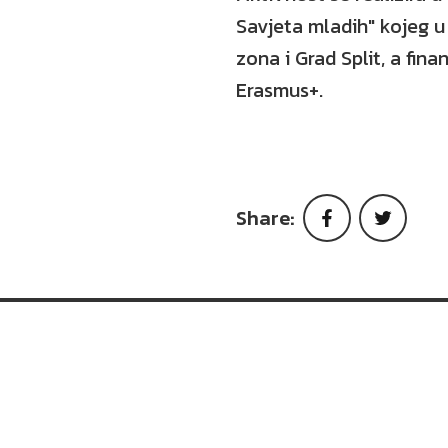
Savjeta mladih" kojeg u
zona i Grad Split, a fin
Erasmus+.
Share:
Faceboo
Twi