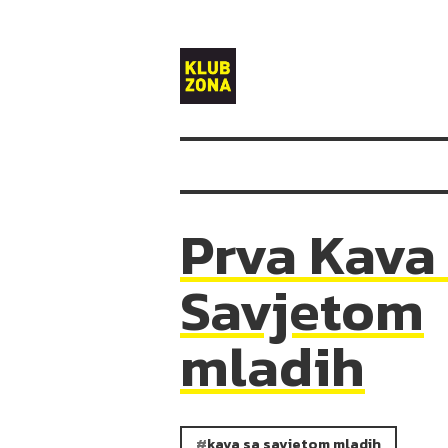
Klub
Zona
Prva Kava
Savjetom
mladih
kava sa savjetom mladih