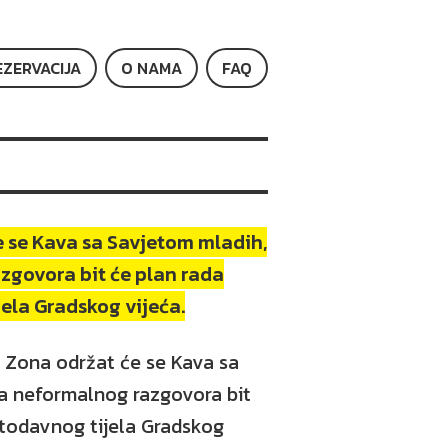
EZERVACIJA
O NAMA
FAQ
 se Kava sa Savjetom mladih,
zgovora bit će plan rada
ela Gradskog vijeća.
bu Zona održat će se Kava sa
a neformalnog razgovora bit
etodavnog tijela Gradskog