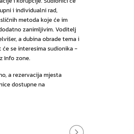
acije i korupcije. Sudionici će
pni i individualni rad,
i sličnih metoda koje će im
 dodatno zanimljivim. Voditelj
elvišer, a dubina obrade tema i
t će se interesima sudionika -
iz Info zone.
no, a rezervacija mjesta
nice dostupne na
k
tter
Gradski