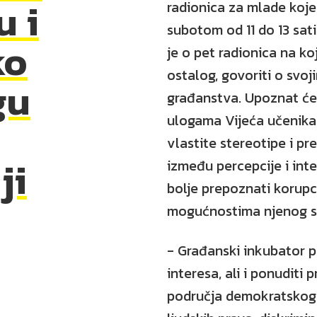
u i
radionica za mlade koje
subotom od 11 do 13 sati
ko
je o pet radionica na ko
ostalog, govoriti o svo
gu
građanstva. Upoznat će
ulogama Vijeća učenika i
vlastite stereotipe i pr
ji
između percepcije i inte
bolje prepoznati korupc
mogućnostima njenog su
- Građanski inkubator p
interesa, ali i ponuditi p
područja demokratskog 