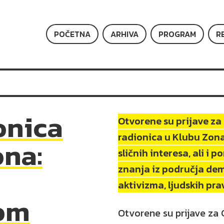
POČETNA
ARHIVA
PROGRAM
R
onica
Otvorene su prijave za 
radionica u Klubu Zona
ona:
sličnih interesa, ali i p
znanja iz područja de
aktivizma, ljudskih prav
om
Otvorene su prijave za G