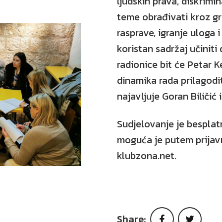
ljudskih prava, diskrimin
teme obrađivati kroz gru
rasprave, igranje uloga 
koristan sadržaj učiniti
radionice bit će Petar K
dinamika rada prilagodi
najavljuje Goran Biličić 
Sudjelovanje je besplat
moguća je putem prijav
klubzona.net.
Share:
Faceboo
Twi