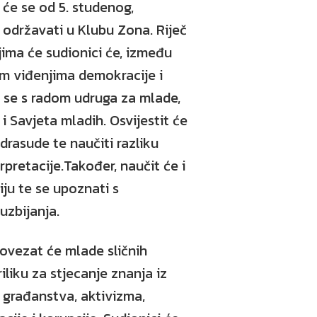
 će se od 5. studenog,
 održavati u Klubu Zona. Riječ
jima će sudionici će, između
jim viđenjima demokracije i
 se s radom udruga za mlade,
 Savjeta mladih. Osvijestit će
edrasude te naučiti razliku
rpretacije.Također, naučit će i
iju te se upoznati s
zbijanja.
ovezat će mlade sličnih
riliku za stjecanje znanja iz
građanstva, aktivizma,