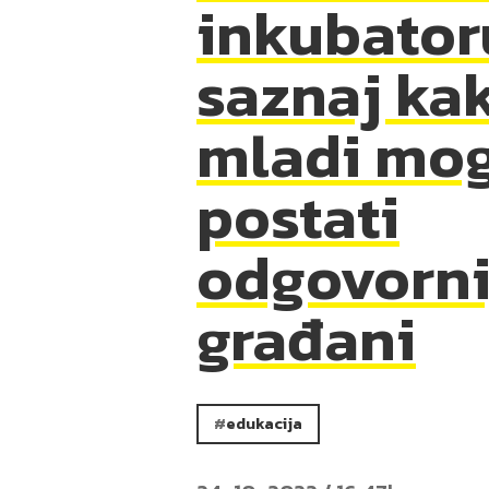
inkubator
saznaj ka
mladi mo
postati
odgovorni
građani
edukacija