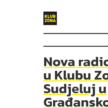
Klub
Zona
Nova radi
u Klubu Z
Sudjeluj u
Građansk