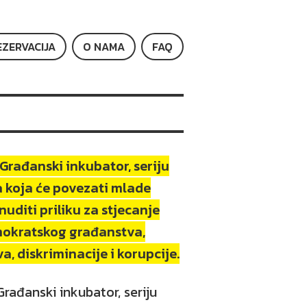
EZERVACIJA
O NAMA
FAQ
Građanski inkubator, seriju
 koja će povezati mlade
onuditi priliku za stjecanje
mokratskog građanstva,
a, diskriminacije i korupcije.
rađanski inkubator, seriju