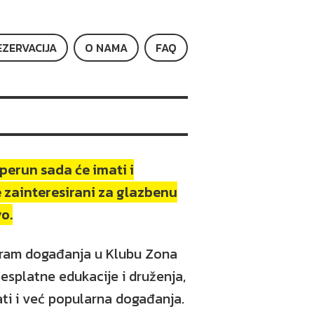
EZERVACIJA
O NAMA
FAQ
perun sada će imati i
e zainteresirani za glazbenu
o.
gram događanja u Klubu Zona
besplatne edukacije i druženja,
ati i već popularna događanja.