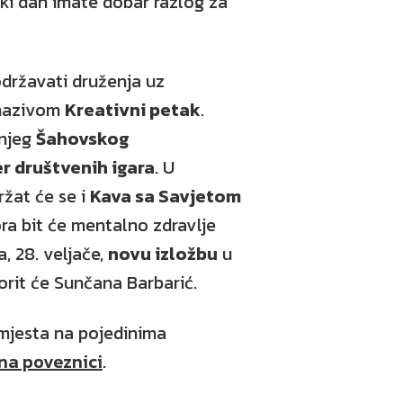
ki dan imate dobar razlog za
državati druženja uz
 nazivom
Kreativni petak
.
njeg
Šahovskog
r društvenih igara
. U
ržat će se i
Kava sa Savjetom
ra bit će mentalno zdravlje
, 28. veljače,
novu izložbu
u
orit će Sunčana Barbarić.
 mjesta na pojedinima
na poveznici
.