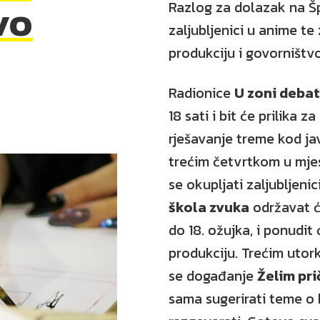
vo
Razlog za dolazak na Šp
zaljubljenici u anime te
produkciju i govorništv
Radionice
U zoni deba
18 sati i bit će prilika z
rješavanje treme kod ja
trećim četvrtkom u mjes
se okupljati zaljubljeni
škola zvuka
održavat ć
do 18. ožujka, i ponudi
produkciju. Trećim utor
se događanje
Želim prič
sama sugerirati teme o ko