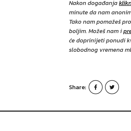
Nakon događanja
klik
minute da nam anonim
Tako nam pomažeš prog
boljim. Možeš nam i
pr
će doprinijeti ponudi 
slobodnog vremena ml
Share:
Faceboo
Twi