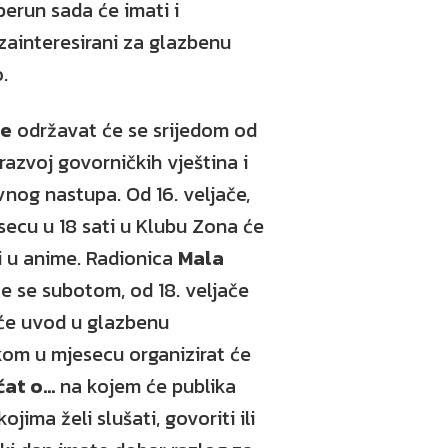
erun sada će imati i
 zainteresirani za glazbenu
o.
te
održavat će se srijedom od
a razvoj govorničkih vještina i
vnog nastupa. Od 16. veljače,
ecu u 18 sati u Klubu Zona će
ci u anime. Radionica
Mala
e se subotom, od 18. veljače
t će uvod u glazbenu
kom u mjesecu organizirat će
at o...
na kojem će publika
jima želi slušati, govoriti ili