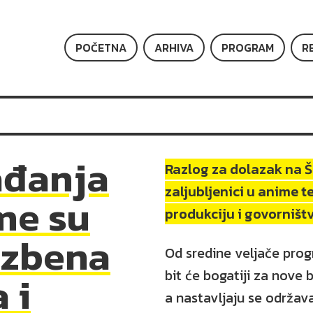
POČETNA
ARHIVA
PROGRAM
R
ađanja
Razlog za dolazak na Š
zaljubljenici u anime t
me su
produkciju i govorništv
azbena
Od sredine veljače pro
bit će bogatiji za nove 
 i
a nastavljaju se održav