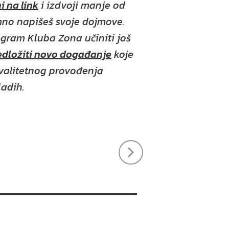
ni na link
i izdvoji manje od
no napišeš svoje dojmove.
ram Kluba Zona učiniti još
edložiti novo događanje
koje
kvalitetnog provođenja
adih.
k
tter
FAQ