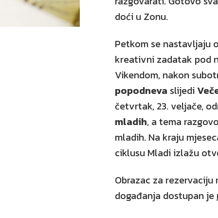
razgovarati. Gotovo sva
doći u Zonu.
Petkom se nastavljaju o
kreativni zadatak pod
Vikendom, nakon subot
popodneva
slijedi
Veče
četvrtak, 23. veljače, od
mladih
, a tema razgovo
mladih. Na kraju mjeseca
ciklusu Mladi izlažu otv
Obrazac za rezervaciju
događanja dostupan je