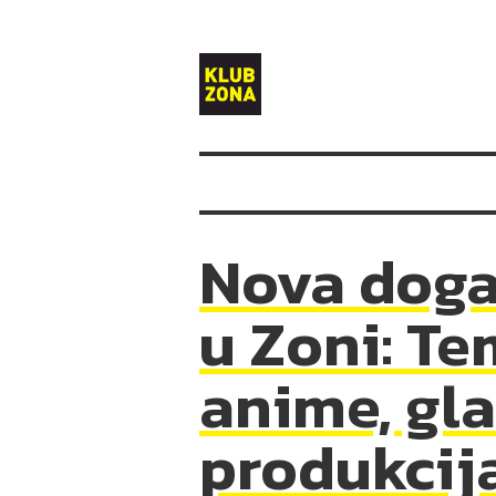
Klub
Zona
Nova dog
u Zoni: Te
anime, gl
produkcija