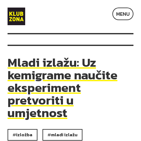
Klub
MENU
Zona
Mladi izlažu: Uz
kemigrame naučite
eksperiment
pretvoriti u
umjetnost
izložba
mladi izlažu