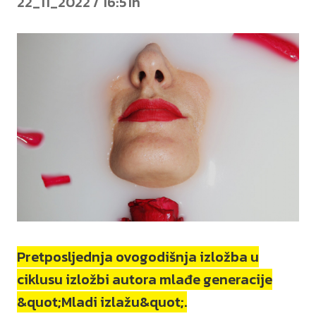
22_11_2022 / 16:51h
Pretposljednja ovogodišnja izložba u
ciklusu izložbi autora mlađe generacije
&quot;Mladi izlažu&quot;.