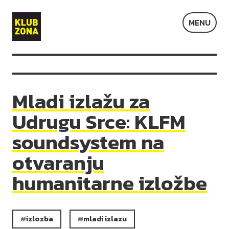
Klub
MENU
Zona
Mladi izlažu za
Udrugu Srce: KLFM
soundsystem na
otvaranju
humanitarne izložbe
izlozba
mladi izlazu