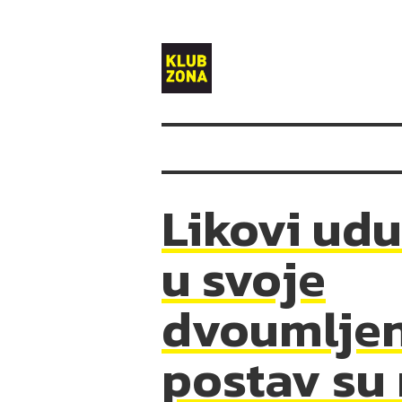
Klub
Zona
Likovi udu
u svoje
dvoumlje
postav su