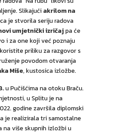
e radova "Na rubu" likovi su
jenje. Slikajući
akrilom na
a je stvorila seriju radova
novi umjetnički izričaj
pa će
vo i za one koji već poznaju
koristite priliku za razgovor s
druženje povodom otvaranja
nka Miše
, kustosica izložbe.
8.
u Pučišćima na otoku Braču.
etnosti, u Splitu je na
022. godine završila diplomski
a je realizirala tri samostalne
a na više skupnih izložbi u