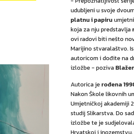
- Prepoznatljivost serij
udubljeni u svoje dvouml
platnu i papiru
umjetnic
koja za nju predstavlja
ovi radovi biti nešto no
Marijino stvaralaštvo. Is
autoricom i dođite na 
izložbe - poziva
Blaže
Autorica je
rođena 199
Nakon Škole likovnih umj
Umjetničkoj akademiji 2
studij Slikarstva. Do sad
izložbe te je sudjeloval
Hrvatskoj i inozemstvu.