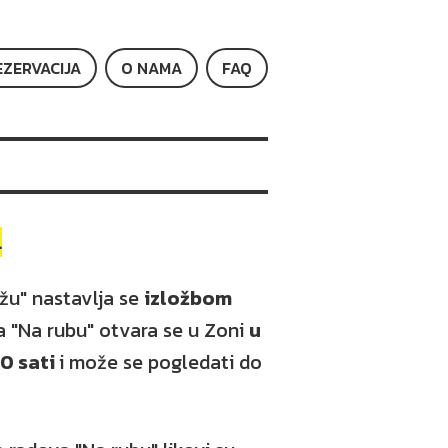
EZERVACIJA
O NAMA
FAQ
.
ažu" nastavlja se
izložbom
ba "Na rubu" otvara se u Zoni
u
20 sati
i može se pogledati do