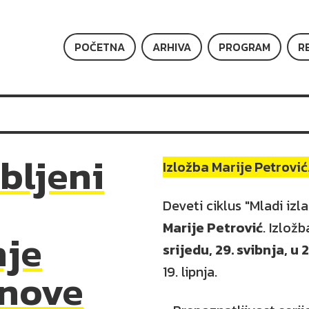
POČETNA
ARHIVA
PROGRAM
R
bljeni
Izložba Marije Petrović
Deveti ciklus "Mladi izl
Marije Petrović
. Izlož
nje
srijedu, 29. svibnja, u 
19. lipnja.
 nove