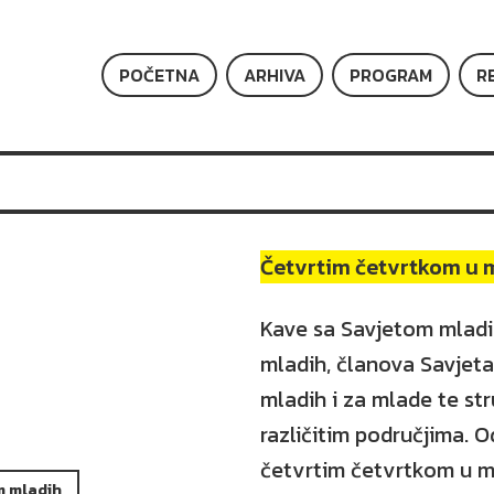
POČETNA
ARHIVA
PROGRAM
R
Četvrtim četvrtkom u 
Kave sa Savjetom mladi
mladih, članova Savjeta
mladih i za mlade te st
različitim područjima. 
četvrtim četvrtkom u m
m mladih