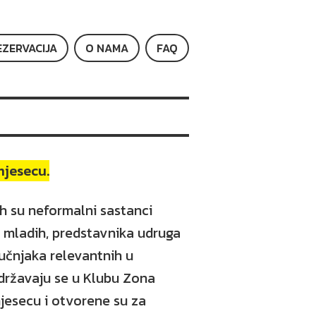
EZERVACIJA
O NAMA
FAQ
mjesecu.
h su neformalni sastanci
 mladih, predstavnika udruga
ručnjaka relevantnih u
Održavaju se u Klubu Zona
jesecu i otvorene su za