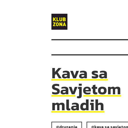
Klub
Zona
Kava sa
Savjetom
mladih
druzenje
kava sa savjeto