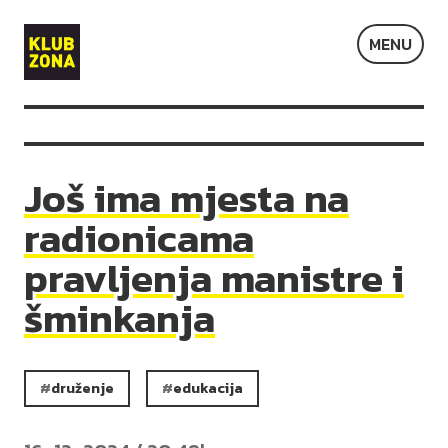
Klub
MENU
Zona
Još ima mjesta na
radionicama
pravljenja manistre i
šminkanja
druženje
edukacija