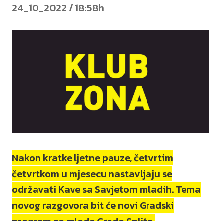
24_10_2022 / 18:58h
Nakon kratke ljetne pauze, četvrtim
četvrtkom u mjesecu nastavljaju se
održavati Kave sa Savjetom mladih. Tema
novog razgovora bit će novi Gradski
program za mlade Grada Splita.