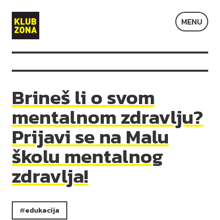
Klub
MENU
Zona
Brineš li o svom
mentalnom zdravlju?
Prijavi se na Malu
školu mentalnog
zdravlja!
edukacija