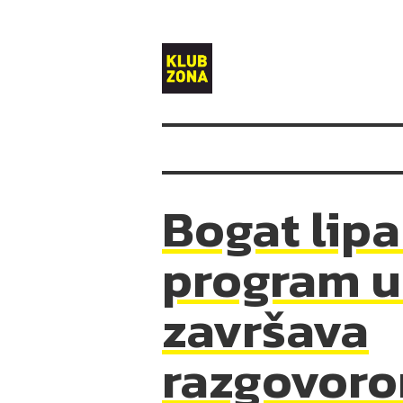
Klub
Zona
Bogat lipa
program u
završava
razgovoro