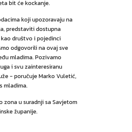
ta bit će kockanje.
dacima koji upozoravaju na
a, predstaviti dostupna
o kao društvo i pojedinci
smo odgovorili na ovaj sve
među mladima. Pozivamo
uga i svu zainteresiranu
uže - poručuje Marko Vuletić,
 s mladima.
fo zona u suradnji sa Savjetom
nske županije.