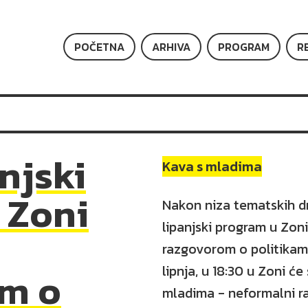
POČETNA
ARHIVA
PROGRAM
R
njski
Kava s mladima
 Zoni
Nakon niza tematskih dr
lipanjski program u Zon
razgovorom o politikama
lipnja, u 18:30 u Zoni ć
m o
mladima - neformalni ra