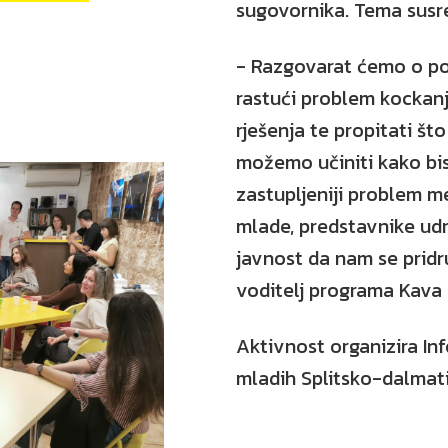
sugovornika. Tema susre
- Razgovarat ćemo o po
rastući problem kockanj
rješenja te propitati št
možemo učiniti kako bi
zastupljeniji problem 
mlade, predstavnike udr
javnost da nam se pridr
voditelj programa Kava
Aktivnost organizira In
mladih Splitsko-dalmati