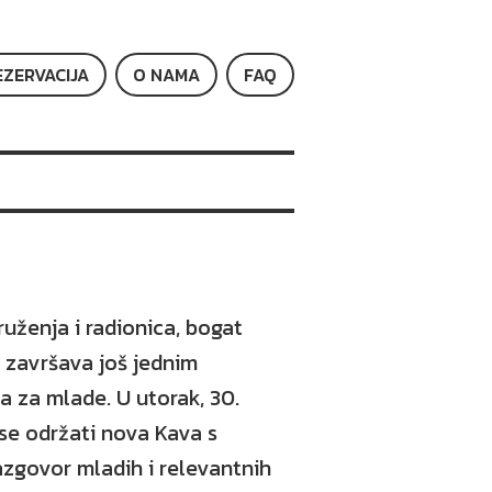
EZERVACIJA
O NAMA
FAQ
uženja i radionica, bogat
i završava još jednim
 za mlade. U utorak, 30.
e se održati nova Kava s
zgovor mladih i relevantnih