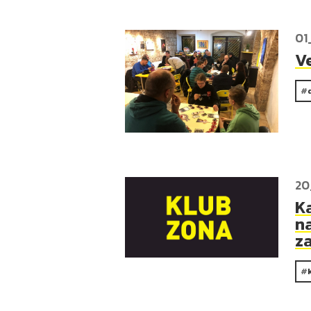
01
V
20
K
na
z