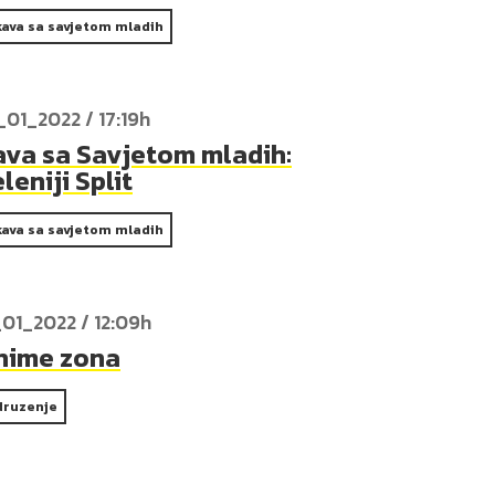
kava sa savjetom mladih
_01_2022 / 17:19h
ava sa Savjetom mladih:
leniji Split
kava sa savjetom mladih
_01_2022 / 12:09h
nime zona
druzenje