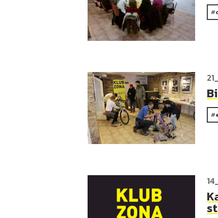
21
B
14
Ka
s