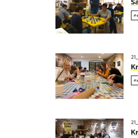
Š
21
K
21
K