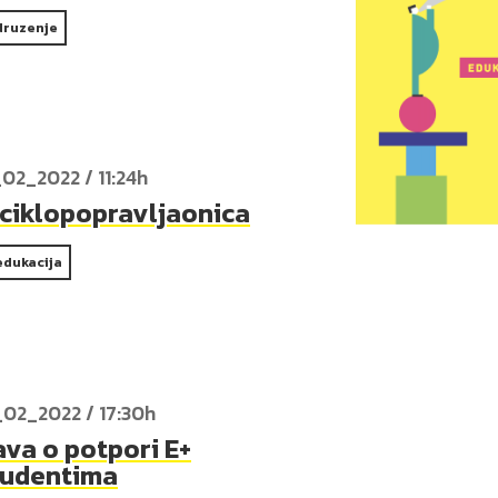
druzenje
_02_2022 / 11:24h
iciklopopravljaonica
edukacija
_02_2022 / 17:30h
va o potpori E+
tudentima