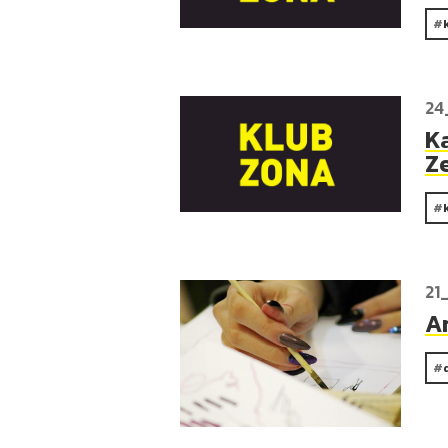
24
K
Ze
21
A