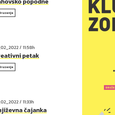
ahovsko popodne
druzenje
_02_2022 / 11:58h
reativni petak
druzenje
_02_2022 / 11:33h
njiževna čajanka