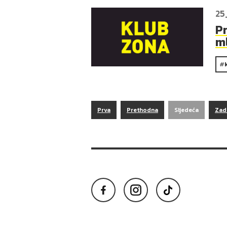
25
P
m
Prva
Prethodna
Sljedeća
Zad
Facebook
Instagram
TikTok