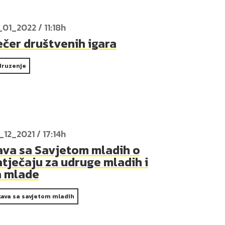
_01_2022 / 11:18h
ečer društvenih igara
druzenje
_12_2021 / 17:14h
ava sa Savjetom mladih o
tječaju za udruge mladih i
a mlade
kava sa savjetom mladih