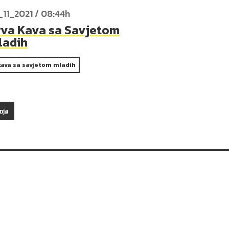
_11_2021 / 08:44h
rva Kava sa Savjetom
ladih
kava sa savjetom mladih
nja